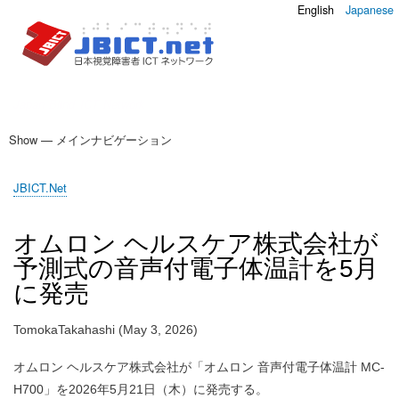
English
Japanese
Japan Blind ICT Network
Show — メインナビゲーション
メ
イ
Home
JBICT Journal
調査
JBICT Updates
JBICT.Net
ン
You
ナ
Are
オムロン ヘルスケア株式会社が
ビ
Here
予測式の音声付電子体温計を5月
ゲ
に発売
ー
シ
TomokaTakahashi (May 3, 2026)
ョ
ン
オムロン ヘルスケア株式会社が「オムロン 音声付電子体温計 MC-
H700」を2026年5月21日（木）に発売する。