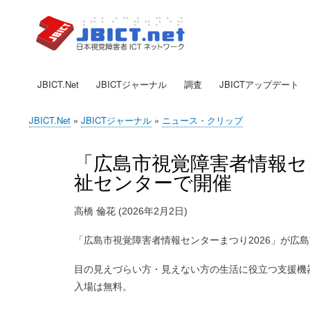
日本視覚障害者ICTネッ
JBICT.Net
JBICTジャーナル
調査
JBICTアップデート
メ
イ
JBICT.Net
JBICTジャーナル
ニュース・クリップ
ン
現
ナ
在
「広島市視覚障害者情報セ
ビ
位
祉センターで開催
ゲ
置
ー
高橋 倫花 (2026年2月2日)
シ
「広島市視覚障害者情報センターまつり2026」が広島市総
ョ
ン
目の見えづらい方・見えない方の生活に役立つ支援機
入場は無料。