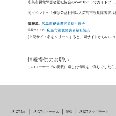
広島市視覚障害者福祉協会のWebサイトでガイドブッ
同イベントの主催は公益社団法人広島市視覚障害者福
情報源
広島市視覚障害者福祉協会
掲載サイト名
広島市視覚障害者福祉協会
(上記サイト名をクリックすると、同サイトからのニュ
情報提供のお願い
このコーナーでの掲載に適した情報をご存じでしたら
メ
JBICT.Net
JBICTジャーナル
調査
JBICTアップデート