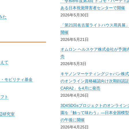
「令和8年度第3回 ドコモ・ハーティ
ある日本視覚障害者センターで開催
2026年5月30日
みた
「第21回名古屋ライトハウス用具展」
開催
2026年5月21日
オムロン ヘルスケア株式会社が予測
売
終えて
2026年5月3日
キヤノンマーケティングジャパン株式
タ・モビリティ基金
のオンライン資格確認向け次期顔認証付
CARA2」を4月に発売
2026年4月26日
ソフト
3D4SDGsプロジェクトのオンライ
園を『触って味わう』―日本全国模型
渡辺研究室
の午後に開催
2026年4月25日