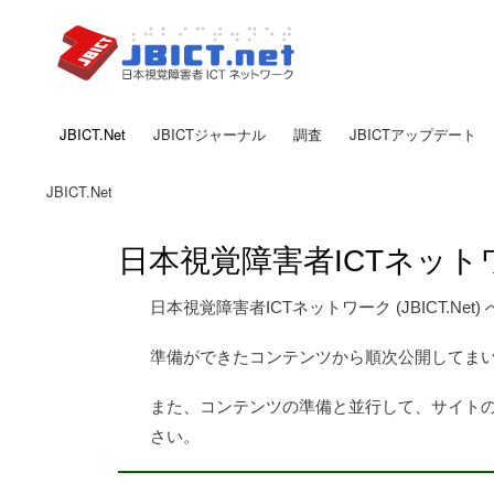
日本視覚障害者ICTネッ
JBICT.Net
JBICTジャーナル
調査
JBICTアップデート
メ
イ
JBICT.Net
ン
現
ナ
在
日本視覚障害者ICTネットワーク
ビ
位
ゲ
置
日本視覚障害者ICTネットワーク (JBICT.Net)
ー
シ
準備ができたコンテンツから順次公開してま
ョ
また、コンテンツの準備と並行して、サイト
ン
さい。