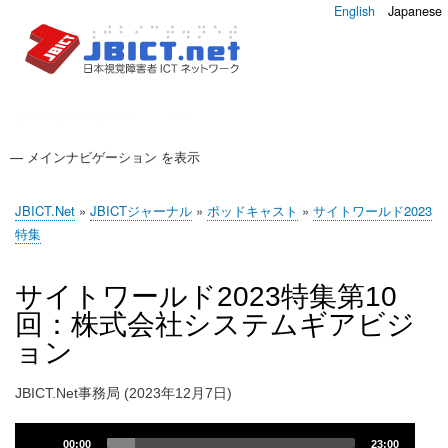
English
Japanese
日本視覚障害者ICTネットワーク
— メインナビゲーション を表示
メ
イ
JBICT.Net
JBICTジャーナル
調査
JBICTアップデート
JBICT.Net
JBICTジャーナル
ポッドキャスト
サイトワールド2023
ン
現
特集
ナ
在
ビ
位
サイトワールド2023特集第10
ゲ
置
回：株式会社システムギアビジ
ー
ョン
シ
ョ
JBICT.Net事務局 (2023年12月7日)
ン
Audio
00:00
23:00