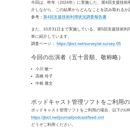
今回は、昨年（2024年）に実施した、第4回支援技
o
介しながら、この結果からどんなことを読み取れるか
d
参考：
第4回支援技術利用状況調査報告書
v
また、10月31日まで実施している、第5回支援技術
単に紹介しています。
調査ページ：
https://jbict.net/survey/at-survey-05
今回の出演者（五十音順、敬称略）
小川 敏一
高橋 玲子
中根 雅文
ポッドキャスト管理ソフトをご利用の
ポッドキャスト管理ソフトをご利用の場合、以下のURL
https://jbict.net/journal/podcast/feed.xml
どうぞご利用ください。