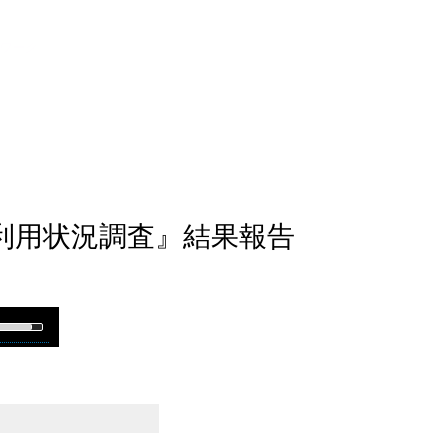
トワーク
術利用状況調査』結果報告
se
p/Down
rrow
eys
o
ncrease