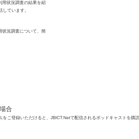
術利用状況調査の結果を紹
r
話しています。
ecrease
olume.
利用状況調査について、簡
場合
をご登録いただけると、JBICT.Netで配信されるポッドキャストを購