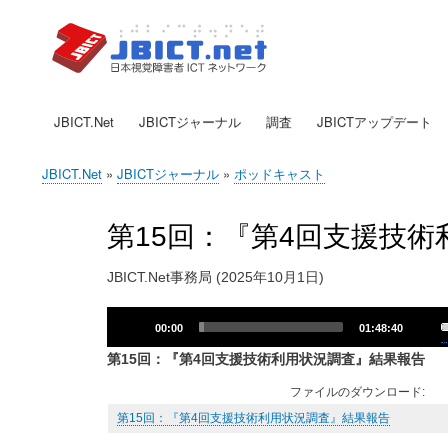
日本視覚障害者ICTネッ
JBICT.Net
JBICTジャーナル
調査
JBICTアップデート
メ
イ
JBICT.Net
JBICTジャーナル
ポッドキャスト
ン
現
ナ
在
第15回：『第4回支援技
ビ
位
ゲ
置
JBICT.Net事務局 (2025年10月1日)
ー
Audio
U
シ
00:00
01:48:40
Player
U
ョ
第15回：『第4回支援技術利用状況調査』結果報告
A
ン
ファイルのダウンロード:
k
t
第15回：『第4回支援技術利用状況調査』結果報告
i