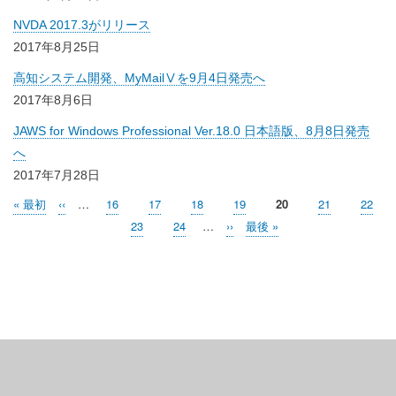
NVDA 2017.3がリリース
2017年8月25日
高知システム開発、MyMailⅤを9月4日発売へ
2017年8月6日
JAWS for Windows Professional Ver.18.0 日本語版、8月8日発売
へ
2017年7月28日
先
« 最初
前
‹‹
…
Page
16
Page
17
Page
18
Page
19
カ
20
Page
21
Page
22
ペ
頭
ペ
レ
Page
23
Page
24
…
次
››
最
最後 »
ー
ペ
ー
ン
ペ
終
ジ
ー
ジ
ト
ー
ペ
ジ
ペ
ジ
ー
送
ー
ジ
り
ジ