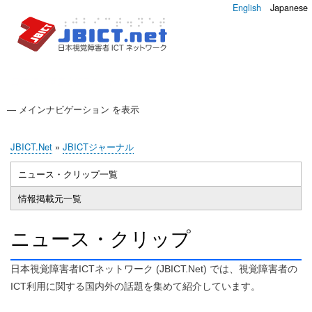
English
Japanese
日本視覚障害者ICTネットワーク
— メインナビゲーション を表示
メ
イ
JBICT.Net
JBICTジャーナル
調査
JBICTアップデート
JBICT.Net
JBICTジャーナル
ン
現
ナ
ニュース・クリップ一覧
(ア
在
Primary
ビ
ク
位
情報掲載元一覧
tabs
テ
ゲ
置
ィ
ー
ニュース・クリップ
ブ
シ
な
ョ
日本視覚障害者ICTネットワーク (JBICT.Net) では、視覚障害者の
タ
ン
ICT利用に関する国内外の話題を集めて紹介しています。
ブ)