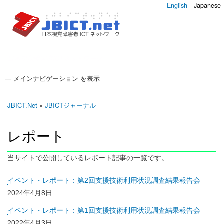
English
Japanese
日本視覚障害者ICTネットワーク
— メインナビゲーション を表示
メ
イ
JBICT.Net
JBICTジャーナル
調査
JBICTアップデート
JBICT.Net
JBICTジャーナル
ン
現
ナ
在
レポート
ビ
位
ゲ
置
当サイトで公開しているレポート記事の一覧です。
ー
シ
イベント・レポート：第2回支援技術利用状況調査結果報告会
ョ
2024年4月8日
ン
イベント・レポート：第1回支援技術利用状況調査結果報告会
2022年4月3日